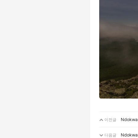
Ndokw
이전글
Ndokw
다음글